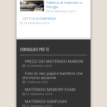
Fabbrica di materassi a
Perugia
30 Settembre 2014
LETTI A SCOMPARSA
24 Settembre 2014
CONSIGLIATI PER TE
PREZZI DEI MATERASSI MARION
24 Settembre 2014
Foto di neo papà e bambini che
dormono assieme
7 Febbraio 2015
MATERASSI MEMORY FOAM
23 Settembre 2014
MATERASSI IGNIFUGHI
23 Settembre 2014