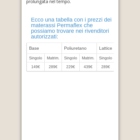
prolungata nel tempo.
Ecco una tabella con i prezzi dei
materassi Permaflex che
possiamo trovare nei rivenditori
autorizzati:
Base
Poliuretano
Lattice
Me
Singolo
Matrim.
Singolo
Matrim.
Singolo
Matrim.
Sin
149€
289€
229€
439€
289€
579€
3