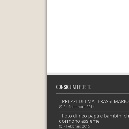
CONSIGLIATI PER TE
PREZZI DEI MATERASSI MARI
24 Settembre 2014
Foto di neo papà e bambini c
dormono assieme
7 Febbraio 2015