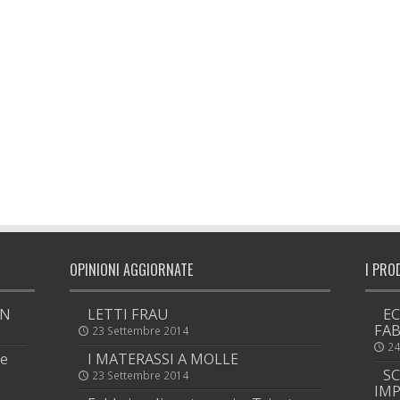
OPINIONI AGGIORNATE
I PRO
ON
LETTI FRAU
EC
FAB
23 Settembre 2014
24
he
I MATERASSI A MOLLE
SC
23 Settembre 2014
IMP