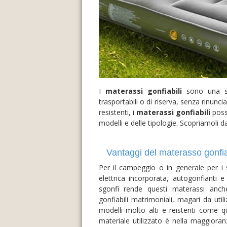
I
materassi gonfiabili
sono una sol
trasportabili o di riserva, senza rinunci
resistenti, i
materassi gonfiabili
poss
modelli e delle tipologie. Scopriamoli da
Vantaggi del materasso gonfiab
Per il campeggio o in generale per i 
elettrica incorporata, autogonfianti 
sgonfi rende questi materassi anche
gonfiabili matrimoniali, magari da util
modelli molto alti e reistenti come que
materiale utilizzato è nella maggioran