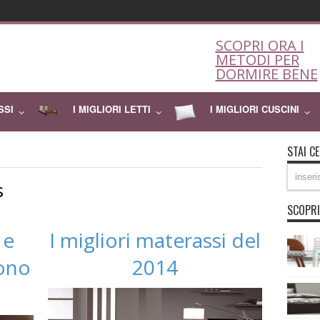
SCOPRI ORA I
METODI PER
DORMIRE BENE
SSI
I MIGLIORI LETTI
I MIGLIORI CUSCINI
STAI C
s
SCOPRI
 e
I migliori materassi del
ono
2014