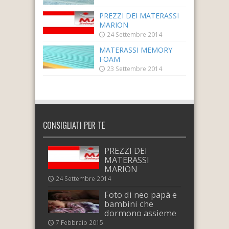
PREZZI DEI MATERASSI
MARION
24 Settembre 2014
MATERASSI MEMORY
FOAM
23 Settembre 2014
CONSIGLIATI PER TE
PREZZI DEI
MATERASSI
MARION
24 Settembre 2014
Foto di neo papà e
bambini che
dormono assieme
7 Febbraio 2015