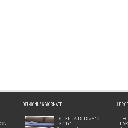
OPINIONI AGGIORNATE
I PRO
OFFERTA DI DIVANI
EC
ION
LETTO
FAB