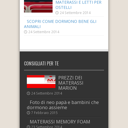
MATERASSI E LETTI PER
OSTELLI
24 Settembre 2014
SCOPRI COME DORMONO BENE GLI
ANIMALI
24 Settembre 2014
CONSIGLIATI PER TE
PREZZI DEI
MATERASSI
MARION
24 Settembre 2014
Foto di neo papà e bambini che
dormono assieme
7 Febbraio 2015
MATERASSI MEMORY FOAM
23 Settembre 2014