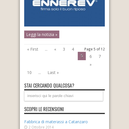
Leggi la notizia »
« First
...
«
3
4
Page 5 of 12
5
6
7
»
10
...
Last »
STAI CERCANDO QUALCOSA?
SCOPRI LE RECENSIONI
Fabbrica di materassi a Catanzaro
2 Ottobre 2014