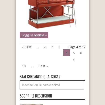
Leggi la notizia »
« First
...
«
2
3
Page 4 of 12
4
5
6
»
10
...
Last »
STAI CERCANDO QUALCOSA?
SCOPRI LE RECENSIONI