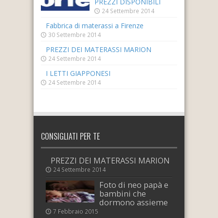
PREZZI DISPONIBILI
24 Settembre 2014
Fabbrica di materassi a Firenze
30 Settembre 2014
PREZZI DEI MATERASSI MARION
24 Settembre 2014
I LETTI GIAPPONESI
24 Settembre 2014
CONSIGLIATI PER TE
PREZZI DEI MATERASSI MARION
24 Settembre 2014
Foto di neo papà e
bambini che
dormono assieme
7 Febbraio 2015